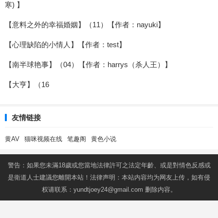
寒) 】
【意料之外的幸福婚姻】（11）【作者：nayuki】
【心理缺陷的小情人】【作者：test】
【南半球艳事】（04）【作者：harrys（杀人王）】
【大亨】（16
友情链接
黄AV
猫咪视频在线
笔趣阁
黄色小说
警告：如果您未滿18歲或您當地法律許可之法定年齡、或是對情色反感或
是衛道人士建議您離開本站！法律声明：本站内容均为网友上传，如有侵
权请联系：
yundtjoey24@gmail.com
删除内容。