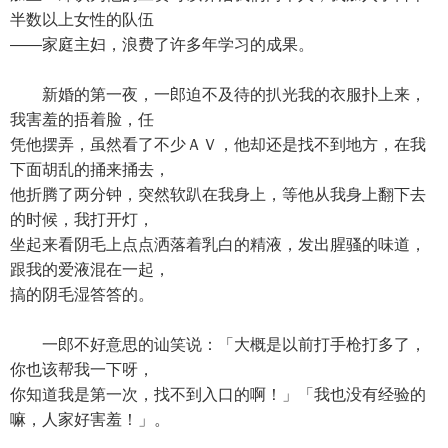
半数以上女性的队伍
——家庭主妇，浪费了许多年学习的成果。
新婚的第一夜，一郎迫不及待的扒光我的衣服扑上来，
我害羞的捂着脸，任
凭他摆弄，虽然看了不少ＡＶ，他却还是找不到地方，在我
下面胡乱的捅来捅去，
他折腾了两分钟，突然软趴在我身上，等他从我身上翻下去
的时候，我打开灯，
坐起来看阴毛上点点洒落着乳白的精液，发出腥骚的味道，
跟我的爱液混在一起，
搞的阴毛湿答答的。
一郎不好意思的讪笑说：「大概是以前打手枪打多了，
你也该帮我一下呀，
你知道我是第一次，找不到入口的啊！」「我也没有经验的
嘛，人家好害羞！」。