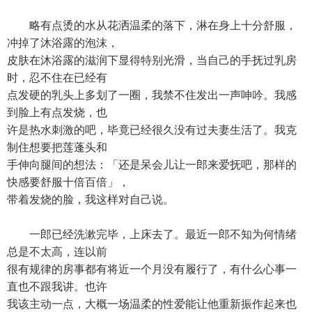
略有点烫的水从花洒温柔的落下，淋在身上十分舒服，
冲掉了沐浴露的泡沫，
皮肤在沐浴露的滋润下显得特别光滑，当自己的手抚过乳房
时，忍不住在已经有
点发硬的乳头上多划了一圈，我禁不住发出一声呻吟。我感
到脸上有点发烧，也
许是热水刺激的吧，毕竟已经很久没有过夫妻生活了。我克
制住想要把莲蓬头和
手伸向腿间的想法：「还是呆会儿让一郎来爱抚吧，那样的
快感要舒服十倍百倍」，
带着发烧的脸，我这样对自己说。
一郎已经洗漱完毕，上床去了。最近一郎不知为何情绪
总是不太高，连以前
很有规律的房事都有将近一个月没有履行了，有什么心事一
直也不跟我讲。也许
我该主动一点，大概一场温柔的性爱能让他重新振作起来也