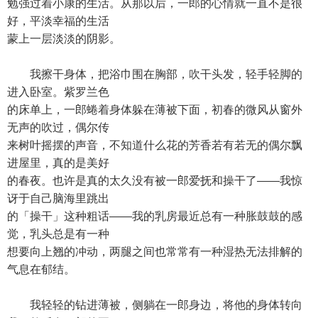
勉强过着小康的生活。从那以后，一郎的心情就一直不是很
好，平淡幸福的生活
蒙上一层淡淡的阴影。
我擦干身体，把浴巾围在胸部，吹干头发，轻手轻脚的
进入卧室。紫罗兰色
的床单上，一郎蜷着身体躲在薄被下面，初春的微风从窗外
无声的吹过，偶尔传
来树叶摇摆的声音，不知道什么花的芳香若有若无的偶尔飘
进屋里，真的是美好
的春夜。也许是真的太久没有被一郎爱抚和操干了——我惊
讶于自己脑海里跳出
的「操干」这种粗话——我的乳房最近总有一种胀鼓鼓的感
觉，乳头总是有一种
想要向上翘的冲动，两腿之间也常常有一种湿热无法排解的
气息在郁结。
我轻轻的钻进薄被，侧躺在一郎身边，将他的身体转向