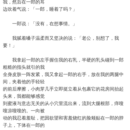
我，然后在一郎的耳
边吹着气说：「一郎，睡着了吗？」
一郎说：「没有，在想事情。」
我腻着嗓子温柔而又坚决的说：「老公，别想了，我
要！」
我拿起一郎的左手握住我的右乳，半硬的乳头碰到一郎
粗糙的指头就引的我
全身皮肤一阵发紧，我又拿起一郎的右手，放在我的两腿中
间，夹着他的手轻轻
的前后摩擦，小肉芽几乎立即挺立着从包裹它的花房间抬起
头来，我都能够感觉
到蜜液与意志无关的从小穴里流出来，流到大腿根部，痒嗖
嗖凉嗖嗖的。一向被
动的我忍着羞耻，把因欲望和害羞烧红的脸颊贴在一郎的脖
子上，下体在一郎的