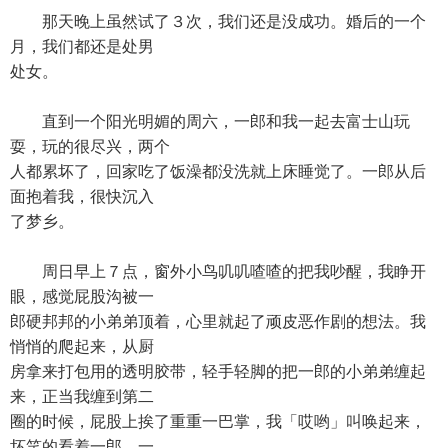
那天晚上虽然试了３次，我们还是没成功。婚后的一个
月，我们都还是处男
处女。
直到一个阳光明媚的周六，一郎和我一起去富士山玩
耍，玩的很尽兴，两个
人都累坏了，回家吃了饭澡都没洗就上床睡觉了。一郎从后
面抱着我，很快沉入
了梦乡。
周日早上７点，窗外小鸟叽叽喳喳的把我吵醒，我睁开
眼，感觉屁股沟被一
郎硬邦邦的小弟弟顶着，心里就起了顽皮恶作剧的想法。我
悄悄的爬起来，从厨
房拿来打包用的透明胶带，轻手轻脚的把一郎的小弟弟缠起
来，正当我缠到第二
圈的时候，屁股上挨了重重一巴掌，我「哎哟」叫唤起来，
坏笑的看着一郎。一