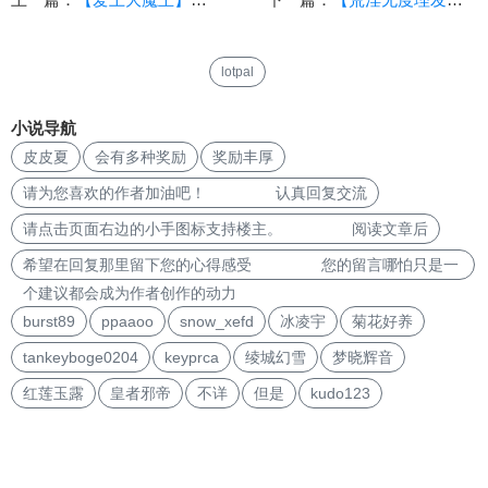
lotpal
小说导航
皮皮夏
会有多种奖励
奖励丰厚
请为您喜欢的作者加油吧！ 认真回复交流
请点击页面右边的小手图标支持楼主。 阅读文章后
希望在回复那里留下您的心得感受 您的留言哪怕只是一
个建议都会成为作者创作的动力
burst89
ppaaoo
snow_xefd
冰凌宇
菊花好养
tankeyboge0204
keyprca
绫城幻雪
梦晓辉音
红莲玉露
皇者邪帝
不详
但是
kudo123