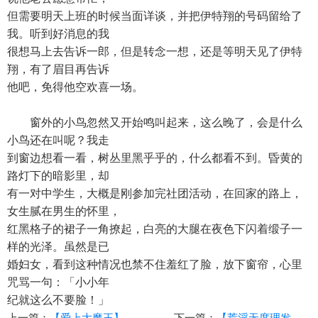
但需要明天上班的时候当面详谈，并把伊特翔的号码留给了
我。听到好消息的我
很想马上去告诉一郎，但是转念一想，还是等明天见了伊特
翔，有了眉目再告诉
他吧，免得他空欢喜一场。
窗外的小鸟忽然又开始鸣叫起来，这么晚了，会是什么
小鸟还在叫呢？我走
到窗边想看一看，树丛里黑乎乎的，什么都看不到。昏黄的
路灯下的暗影里，却
有一对中学生，大概是刚参加完社团活动，在回家的路上，
女生腻在男生的怀里，
红黑格子的裙子一角撩起，白亮的大腿在夜色下闪着缎子一
样的光泽。虽然是已
婚妇女，看到这种情况也禁不住羞红了脸，放下窗帘，心里
咒骂一句：「小小年
纪就这么不要脸！」
上一篇：
【爱上大魔王】【作者：欧静】
下一篇：
【荒淫无度理发店】（04）【作者：zhangquan1z1z1】