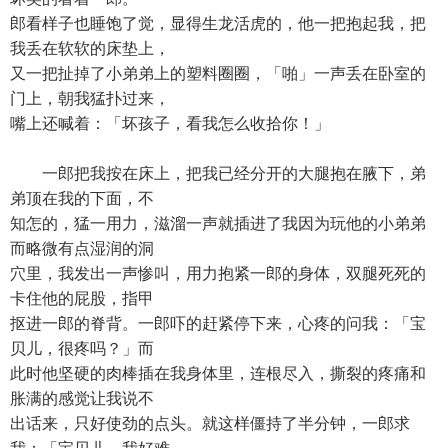
郎看样子也睡饱了觉，显得生龙活虎的，他一把抱起我，把
我丢在软软的床垫上，
又一把扯掉了小弟弟上的塑料圈圈，「啪」一声丢在卧室的
门上，朝我猛扑过来，
嘴上还喊着：「坏孩子，看我怎么收拾你！」
一郎把我按在床上，把我已经分开的大腿抱在腋下，弟
弟顶在我的下面，不
知怎的，猛一用力，滋溜一声就插进了我因为玩他的小弟弟
而略微有点湿润的洞
穴里，我发出一声惨叫，用力抱紧一郎的身体，双腿死死的
卡住他的屁股，指甲
抠进一郎的脊背。一郎吓的赶紧停下来，心疼的问我：「宝
贝儿，很疼吗？」而
此时他坚硬的肉棒插在我身体里，连根尽入，撕裂的疼痛和
胀满的感觉让我说不
出话来，只好使劲的点头。就这样僵持了半分钟，一郎求