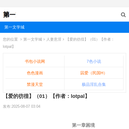
第一文学城
您的位置
第一文学城
人妻意淫
【爱的彷徨】（01）【作者：
lotpal】
书包小说网
7色小说
色色漫画
囚爱（民国H）
禁漫天堂
极品淫乱合集
【爱的彷徨】（01）【作者：lotpal】
发布:2025-08-07 03:04
第一章困境