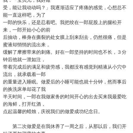
我：「宝贝儿，我好难
受，能让我动动吗？」我逐渐适应了疼痛的感觉，心想总不
能一直这样吧，为了
一郎的快乐，还是忍着吧。我把绞在一郎屁股上的腿松开
来，一郎开始小心的前
后抽动，棒身在撕裂的处女膜上刮来刮去，仍然很痛，但是
蜜液却悄悄的流出来，
缓解了摩擦带来的刺痛。好在一郎坚持的时间也不长，３分
钟后他就一泄如注，
带着完成后的满足和疲劳感，我都没有感觉到精液从小穴中
流出，就承载着一郎
的重量进入睡眠。做爱后的小睡可能也就十分钟，然而事后
的换洗床单却花了我
半天时间，一郎在我做家务的时间开心的出去买来我最爱吃
的海鲜，打开红酒，
点起温馨的蜡烛，庆祝我们的做爱成功纪念日。
第二次做爱是在我休养了一周之后，从那以后，我们开