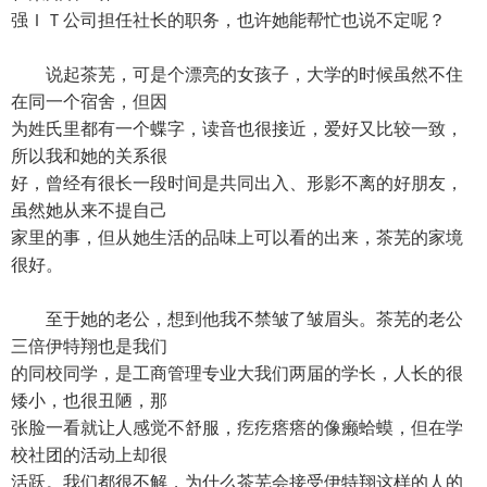
强ＩＴ公司担任社长的职务，也许她能帮忙也说不定呢？
说起茶芜，可是个漂亮的女孩子，大学的时候虽然不住
在同一个宿舍，但因
为姓氏里都有一个蝶字，读音也很接近，爱好又比较一致，
所以我和她的关系很
好，曾经有很长一段时间是共同出入、形影不离的好朋友，
虽然她从来不提自己
家里的事，但从她生活的品味上可以看的出来，茶芜的家境
很好。
至于她的老公，想到他我不禁皱了皱眉头。茶芜的老公
三倍伊特翔也是我们
的同校同学，是工商管理专业大我们两届的学长，人长的很
矮小，也很丑陋，那
张脸一看就让人感觉不舒服，疙疙瘩瘩的像癞蛤蟆，但在学
校社团的活动上却很
活跃。我们都很不解，为什么茶芜会接受伊特翔这样的人的