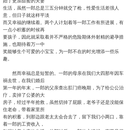
始了更加甜蜜的夫妻
生活，虽然一郎总是三五分钟就交了枪，性爱生活差强人
意，但日子就这样平淡
而又幸福的继续着。两个人计划着等一郎工作有所进展，有
一点小积蓄的时候再
要孩子，因此就采取着并不严格的危险期体外射精的避孕措
施，也期待着万一中
奖能够生个可爱的小宝宝，为一郎不在的时光增添一些乐
趣。
然而幸福总是短暂的。一郎的母亲在我们大四那年因车
祸去世，在我们婚后
第一年的年末，一郎的父亲查出肛门癌晚期，为了给公公治
疗，卖掉了公婆的大
房子，经过半年抢救，虽然切掉了屁眼，老爷子还是没能保
住老命，带着家里所
有的积蓄，到那边跟老太太会合去了，留下我们小两口，靠
着一郎的工资收入，